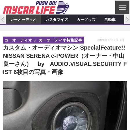
C
L
O
ム
カーオーディオ
カスタマイズ
カーグッズ
自動車
ア
S
カーオーディオ
E
特集記事
新製品情報
カスタマイズ
2021年1月10日（日）
カーオーディオ
カーオーディオ特集記事
プロショップ検索
ショップ訪問記
カスタマイズ特集記事
カスタマイズ新製品情報
カーグッズ
カスタム・オーディオマシン SpecialFeature!!
NISSAN SERENA e-POWER（オーナー・中山
カーオーディオニュース
デモカー製作記
カスタマイズニュース
カーグッズ特集記事
カーグッズ新製品情報
自動車
良一さん） by AUDIO.VISUAL.SECURITY F
その他
カーグッズニュース
ニュース
試乗記
アクセスランキング
IST 6枚目の写真・画像
スクープ