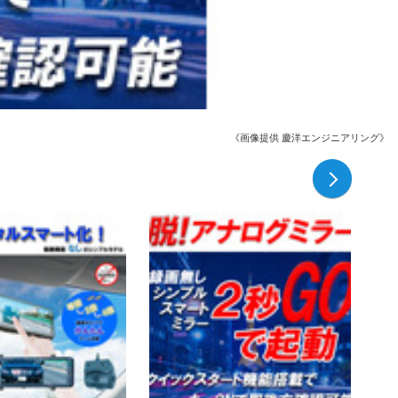
《画像提供 慶洋エンジニアリング》
次の