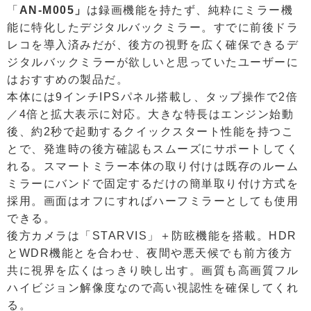
「
AN-M005」
は録画機能を持たず、純粋にミラー機
能に特化したデジタルバックミラー。すでに前後ドラ
レコを導入済みだが、後方の視野を広く確保できるデ
ジタルバックミラーが欲しいと思っていたユーザーに
はおすすめの製品だ。
本体には9インチIPSパネル搭載し、タップ操作で2倍
／4倍と拡大表示に対応。大きな特長はエンジン始動
後、約2秒で起動するクイックスタート性能を持つこ
とで、発進時の後方確認もスムーズにサポートしてく
れる。スマートミラー本体の取り付けは既存のルーム
ミラーにバンドで固定するだけの簡単取り付け方式を
採用。画面はオフにすればハーフミラーとしても使用
できる。
後方カメラは「STARVIS」＋防眩機能を搭載。HDR
とWDR機能とを合わせ、夜間や悪天候でも前方後方
共に視界を広くはっきり映し出す。画質も高画質フル
ハイビジョン解像度なので高い視認性を確保してくれ
る。