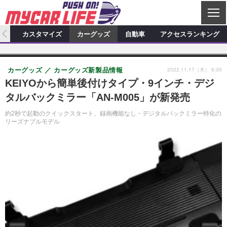
C
L
O
ィオ
カスタマイズ
カーグッズ
自動車
アクセスランキング
S
カーオーディオ
E
特集記事
新製品情報
カスタマイズ
2022.11.17（木） 6:30
カーグッズ
カーグッズ新製品情報
プロショップ検索
ショップ訪問記
カスタマイズ特集記事
カスタマイズ新製品情報
カーグッズ
KEIYOから簡単後付けタイプ・9インチ・デジ
タルバックミラー「AN-M005」が新発売
カーオーディオニュース
デモカー製作記
カスタマイズニュース
カーグッズ特集記事
カーグッズ新製品情報
自動車
約2秒で起動のクイックスタート、録画機能なし・デジタルバックミラー特化の
その他
カーグッズニュース
ニュース
試乗記
アクセスランキング
リーズナブルモデル
スクープ