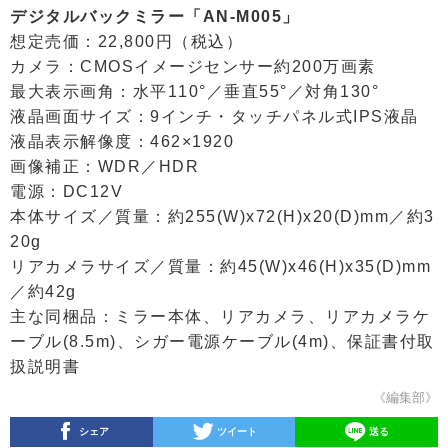
デジタルバックミラー「AN-M005」
想定売価：22,800円（税込）
カメラ：CMOSイメージセンサー約200万画素
最大表示画角：水平110°／垂直55°／対角130°
液晶画面サイズ：9インチ・タッチパネル式IPS液晶
液晶表示解像度：462×1920
画像補正：WDR／HDR
電源：DC12V
本体サイズ／質量：約255(W)x72(H)x20(D)mm／約3
20g
リアカメラサイズ／質量：約45(W)x46(H)x35(D)mm
／約42g
主な同梱品：ミラー本体、リアカメラ、リアカメラケ
ーブル(8.5m)、シガー電源ケーブル(4m)、保証書付取
扱説明書
《編集部》
シェア
ツイート
送る