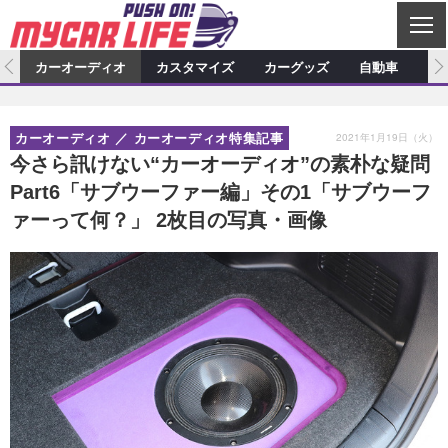
C
L
O
ム
カーオーディオ
カスタマイズ
カーグッズ
自動車
ア
S
カーオーディオ
E
特集記事
新製品情報
カスタマイズ
2021年1月19日（火）
カーオーディオ
カーオーディオ特集記事
プロショップ検索
ショップ訪問記
カスタマイズ特集記事
カスタマイズ新製品情報
カーグッズ
今さら訊けない“カーオーディオ”の素朴な疑問
Part6「サブウーファー編」その1「サブウーフ
カーオーディオニュース
デモカー製作記
カスタマイズニュース
カーグッズ特集記事
カーグッズ新製品情報
自動車
ァーって何？」 2枚目の写真・画像
その他
カーグッズニュース
ニュース
試乗記
アクセスランキング
スクープ