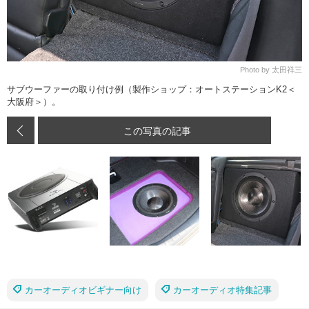
Photo by 太田祥三
サブウーファーの取り付け例（製作ショップ：オートステーションK2＜
大阪府＞）。
この写真の記事
カーオーディオビギナー向け
カーオーディオ特集記事