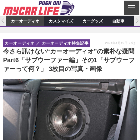
C
L
O
ム
カーオーディオ
カスタマイズ
カーグッズ
自動車
ア
S
カーオーディオ
E
特集記事
新製品情報
カスタマイズ
2021年1月19日（火）
カーオーディオ
カーオーディオ特集記事
プロショップ検索
ショップ訪問記
カスタマイズ特集記事
カスタマイズ新製品情報
カーグッズ
今さら訊けない“カーオーディオ”の素朴な疑問
Part6「サブウーファー編」その1「サブウーフ
カーオーディオニュース
デモカー製作記
カスタマイズニュース
カーグッズ特集記事
カーグッズ新製品情報
自動車
ァーって何？」 3枚目の写真・画像
その他
カーグッズニュース
ニュース
試乗記
アクセスランキング
スクープ