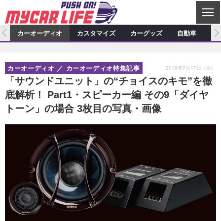
C
L
O
ム
カーオーディオ
カスタマイズ
カーグッズ
自動車
ア
S
カーオーディオ
E
特集記事
新製品情報
カスタマイズ
2019年7月17日（水）
カーオーディオ
カーオーディオ特集記事
プロショップ検索
ショップ訪問記
カスタマイズ特集記事
カスタマイズ新製品情報
カーグッズ
「サウンドユニット」の“チョイスのキモ”を徹
底解析！ Part1・スピーカー編 その9「ダイヤ
カーオーディオニュース
デモカー製作記
カスタマイズニュース
カーグッズ特集記事
カーグッズ新製品情報
自動車
トーン」の場合 3枚目の写真・画像
その他
カーグッズニュース
ニュース
試乗記
アクセスランキング
スクープ