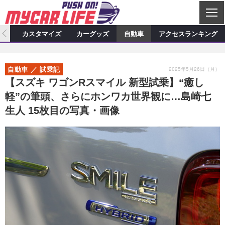
C
L
O
ィオ
カスタマイズ
カーグッズ
自動車
アクセスランキング
S
カーオーディオ
E
特集記事
新製品情報
カスタマイズ
2025年5月26日（月）
自動車
試乗記
プロショップ検索
ショップ訪問記
カスタマイズ特集記事
カスタマイズ新製品情報
カーグッズ
【スズキ ワゴンRスマイル 新型試乗】“癒し
軽”の筆頭、さらにホンワカ世界観に…島崎七
カーオーディオニュース
デモカー製作記
カスタマイズニュース
カーグッズ特集記事
カーグッズ新製品情報
自動車
生人 15枚目の写真・画像
その他
カーグッズニュース
ニュース
試乗記
アクセスランキング
スクープ