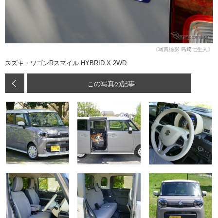
《写真撮影 島﨑七生人》
スズキ・ワゴンRスマイル HYBRID X 2WD
この写真の記事