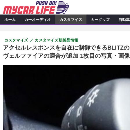
ホーム
カーオーディオ
カスタマイズ
カーグッズ
自動車
カーオーディオ
特集記事
カスタマイズ
カスタマイズ
カスタマイズ新製品情報
プロショップ検索
シ
カスタマイズ特集記事
カスタ
カーグッズ
アクセルレスポンスを自在に制御できるBLIT
ヴェルファイアの適合が追加 1枚目の写真・画像
カーオーディオニュース
デ
カスタマイズニュース
カーグッズ特集記事
カーグ
自動車
その他
カーグッズニュース
ニュース
アクセスランキング
スクープ