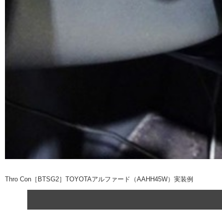
Thro Con［BTSG2］TOYOTAアルファード（AAHH45W）実装例