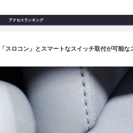
C
L
O
アクセスランキング
S
E
新製品情報
ョップ訪問記
マイズ新製品情報
Zの「スロコン」とスマートなスイッチ取付が可能な
モカー製作記
ッズ新製品情報
試乗記