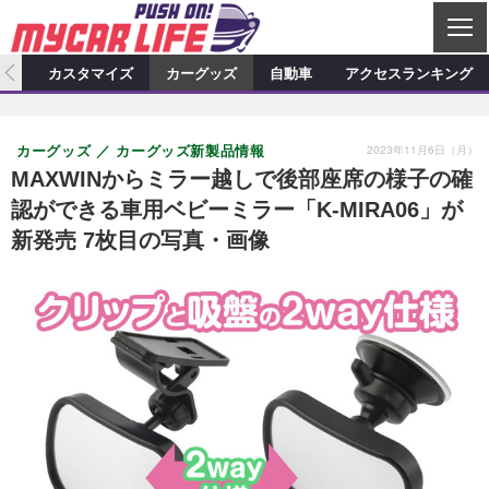
C
L
O
ィオ
カスタマイズ
カーグッズ
自動車
アクセスランキング
S
カーオーディオ
E
特集記事
新製品情報
カスタマイズ
2023年11月6日（月）
カーグッズ
カーグッズ新製品情報
プロショップ検索
ショップ訪問記
カスタマイズ特集記事
カスタマイズ新製品情報
カーグッズ
MAXWINからミラー越しで後部座席の様子の確
認ができる車用ベビーミラー「K-MIRA06」が
カーオーディオニュース
デモカー製作記
カスタマイズニュース
カーグッズ特集記事
カーグッズ新製品情報
自動車
新発売 7枚目の写真・画像
その他
カーグッズニュース
ニュース
試乗記
アクセスランキング
スクープ