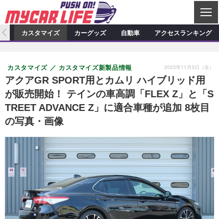
C
L
O
ィオ
カスタマイズ
カーグッズ
自動車
アクセスランキング
S
カーオーディオ
E
特集記事
新製品情報
カスタマイズ
2023年11月3日（金）
カスタマイズ
カスタマイズ新製品情報
プロショップ検索
ショップ訪問記
カスタマイズ特集記事
カスタマイズ新製品情報
カーグッズ
アクアGR SPORT用とカムリ ハイブリッド用
が販売開始！ テインの車高調「FLEX Z」と「S
カーオーディオニュース
デモカー製作記
カスタマイズニュース
カーグッズ特集記事
カーグッズ新製品情報
自動車
TREET ADVANCE Z」に適合車種が追加 8枚目
その他
カーグッズニュース
ニュース
試乗記
アクセスランキング
の写真・画像
スクープ