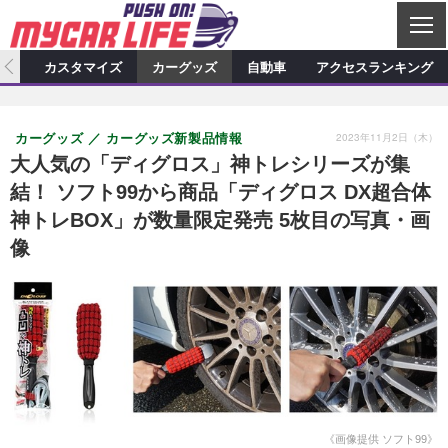
C
L
O
ィオ
カスタマイズ
カーグッズ
自動車
アクセスランキング
S
カーオーディオ
E
特集記事
新製品情報
カスタマイズ
2023年11月2日（木）
カーグッズ
カーグッズ新製品情報
プロショップ検索
ショップ訪問記
カスタマイズ特集記事
カスタマイズ新製品情報
カーグッズ
大人気の「ディグロス」神トレシリーズが集
結！ ソフト99から商品「ディグロス DX超合体
カーオーディオニュース
デモカー製作記
カスタマイズニュース
カーグッズ特集記事
カーグッズ新製品情報
自動車
神トレBOX」が数量限定発売 5枚目の写真・画
その他
カーグッズニュース
ニュース
試乗記
アクセスランキング
像
スクープ
《画像提供 ソフト99》