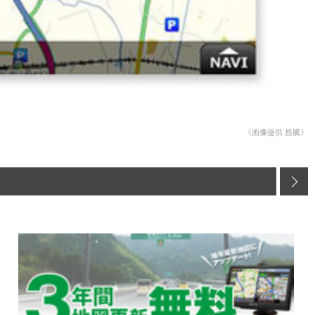
《画像提供 昌騰》