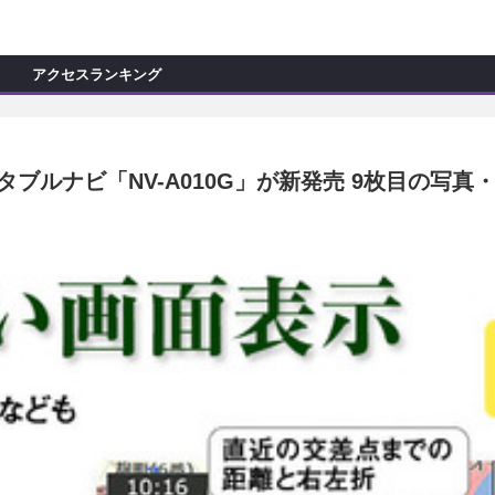
C
L
O
アクセスランキング
S
E
新製品情報
ョップ訪問記
マイズ新製品情報
ブルナビ「NV-A010G」が新発売 9枚目の写真
モカー製作記
ッズ新製品情報
試乗記