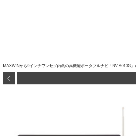
MAXWINから9インチワンセグ内蔵の高機能ポータブルナビ「NV-A010G