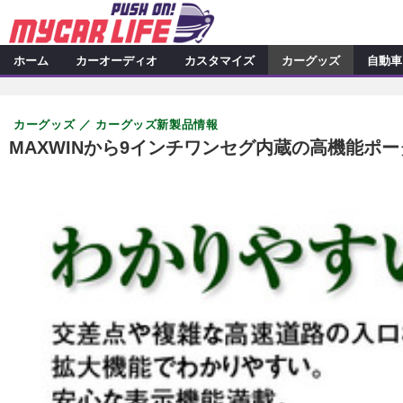
ホーム
カーオーディオ
カスタマイズ
カーグッズ
自動車
カーオーディオ
特集記事
カスタマイズ
カーグッズ
カーグッズ新製品情報
プロショップ検索
シ
カスタマイズ特集記事
カスタ
カーグッズ
MAXWINから9インチワンセグ内蔵の高機能ポータ
カーオーディオニュース
デ
カスタマイズニュース
カーグッズ特集記事
カーグ
自動車
その他
カーグッズニュース
ニュース
アクセスランキング
スクープ