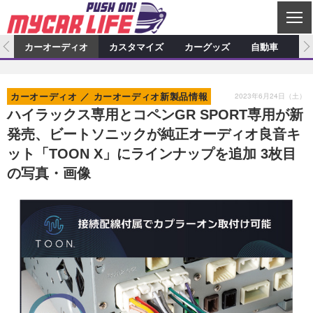
C
L
O
ム
カーオーディオ
カスタマイズ
カーグッズ
自動車
ア
S
カーオーディオ
E
特集記事
新製品情報
カスタマイズ
2023年6月24日（土）
カーオーディオ
カーオーディオ新製品情報
プロショップ検索
ショップ訪問記
カスタマイズ特集記事
カスタマイズ新製品情報
カーグッズ
ハイラックス専用とコペンGR SPORT専用が新
発売、ビートソニックが純正オーディオ良音キ
カーオーディオニュース
デモカー製作記
カスタマイズニュース
カーグッズ特集記事
カーグッズ新製品情報
自動車
ット「TOON X」にラインナップを追加 3枚目
その他
カーグッズニュース
ニュース
試乗記
アクセスランキング
の写真・画像
スクープ