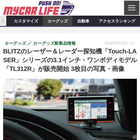
C
L
O
ィオ
カスタマイズ
カーグッズ
自動車
アクセスランキング
S
カーオーディオ
E
特集記事
新製品情報
カスタマイズ
2023年5月20日（土）
カーグッズ
カーグッズ新製品情報
プロショップ検索
ショップ訪問記
カスタマイズ特集記事
カスタマイズ新製品情報
カーグッズ
BLITZのレーザー＆レーダー探知機「Touch-LA
SER」シリーズの3.1インチ・ワンボディモデル
カーオーディオニュース
デモカー製作記
カスタマイズニュース
カーグッズ特集記事
カーグッズ新製品情報
自動車
「TL312R」が販売開始 3枚目の写真・画像
その他
カーグッズニュース
ニュース
試乗記
アクセスランキング
スクープ