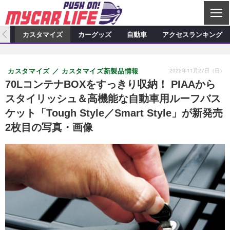
C
L
O
ィオ
カスタマイズ
カーグッズ
自動車
アクセスランキング
S
カーオーディオ
E
特集記事
新製品情報
カスタマイズ
2022年11月27日（日）
カスタマイズ
カスタマイズ新製品情報
プロショップ検索
ショップ訪問記
カスタマイズ特集記事
カスタマイズ新製品情報
カーグッズ
70LコンテナBOXをすっきり収納！ PIAAから
スタイリッシュ＆高機能な自動車用ルーフバス
カーオーディオニュース
デモカー製作記
カスタマイズニュース
カーグッズ特集記事
カーグッズ新製品情報
自動車
ケット「Tough Style／Smart Style」が新発売
その他
カーグッズニュース
ニュース
試乗記
アクセスランキング
2枚目の写真・画像
スクープ