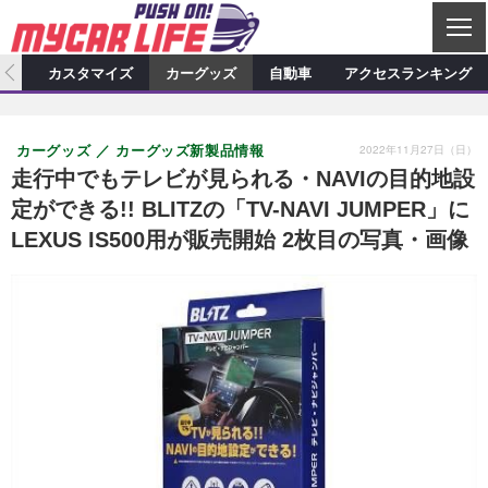
C
L
O
ィオ
カスタマイズ
カーグッズ
自動車
アクセスランキング
S
カーオーディオ
E
特集記事
新製品情報
カスタマイズ
2022年11月27日（日）
カーグッズ
カーグッズ新製品情報
プロショップ検索
ショップ訪問記
カスタマイズ特集記事
カスタマイズ新製品情報
カーグッズ
走行中でもテレビが見られる・NAVIの目的地設
定ができる!! BLITZの「TV-NAVI JUMPER」に
カーオーディオニュース
デモカー製作記
カスタマイズニュース
カーグッズ特集記事
カーグッズ新製品情報
自動車
LEXUS IS500用が販売開始 2枚目の写真・画像
その他
カーグッズニュース
ニュース
試乗記
アクセスランキング
スクープ