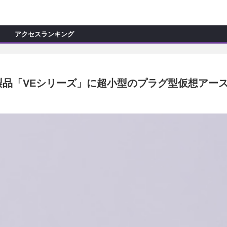
C
L
O
アクセスランキング
S
E
新製品情報
ョップ訪問記
マイズ新製品情報
ス製品「VEシリーズ」に超小型のプラグ型仮想アース
モカー製作記
ッズ新製品情報
試乗記