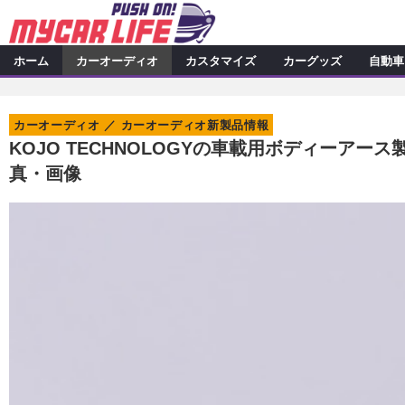
ホーム
カーオーディオ
カスタマイズ
カーグッズ
自動車
カーオーディオ
特集記事
カスタマイズ
カーオーディオ
カーオーディオ新製品情報
プロショップ検索
シ
カスタマイズ特集記事
カスタ
カーグッズ
KOJO TECHNOLOGYの車載用ボディーアー
真・画像
カーオーディオニュース
デ
カスタマイズニュース
カーグッズ特集記事
カーグ
自動車
その他
カーグッズニュース
ニュース
アクセスランキング
スクープ