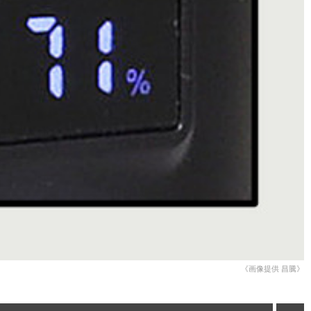
《画像提供 昌騰》