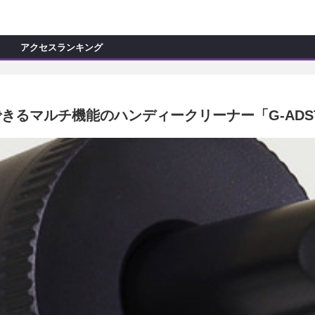
C
L
O
アクセスランキング
S
E
新製品情報
ョップ訪問記
マイズ新製品情報
るマルチ機能のハンディークリーナー「G-ADST
モカー製作記
ッズ新製品情報
試乗記