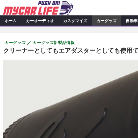
ホーム
カーオーディオ
カスタマイズ
カーグッズ
自動車
カーオーディオ
特集記事
カスタマイズ
カーグッズ
カーグッズ新製品情報
プロショップ検索
シ
カスタマイズ特集記事
カスタ
カーグッズ
クリーナーとしてもエアダスターとしても使用でき
カーオーディオニュース
デ
カスタマイズニュース
カーグッズ特集記事
カーグ
自動車
その他
カーグッズニュース
ニュース
アクセスランキング
スクープ