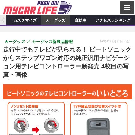
C
L
O
ィオ
カスタマイズ
カーグッズ
自動車
アクセスランキング
S
カーオーディオ
E
特集記事
新製品情報
カスタマイズ
2022年11月11日（金）
カーグッズ
カーグッズ新製品情報
プロショップ検索
ショップ訪問記
カスタマイズ特集記事
カスタマイズ新製品情報
カーグッズ
走行中でもテレビが見られる！ ビートソニック
からステップワゴン対応の純正汎用ナビゲーシ
カーオーディオニュース
デモカー製作記
カスタマイズニュース
カーグッズ特集記事
カーグッズ新製品情報
自動車
ョン用テレビコントローラー新発売 4枚目の写
その他
カーグッズニュース
ニュース
試乗記
アクセスランキング
真・画像
スクープ