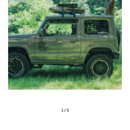
1
/
5