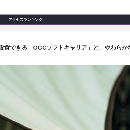
C
L
O
アクセスランキング
S
E
新製品情報
ョップ訪問記
マイズ新製品情報
で設置できる「OGCソフトキャリア」と、やわらか
モカー製作記
ッズ新製品情報
試乗記