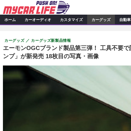
ホーム
カーオーディオ
カスタマイズ
カーグッズ
自動車
カーオーディオ
特集記事
カスタマイズ
カーグッズ
カーグッズ新製品情報
プロショップ検索
シ
カスタマイズ特集記事
カスタ
カーグッズ
エーモンOGCブランド製品第三弾！ 工具不要
ンプ」が新発売 18枚目の写真・画像
カーオーディオニュース
デ
カスタマイズニュース
カーグッズ特集記事
カーグ
自動車
その他
カーグッズニュース
ニュース
アクセスランキング
スクープ