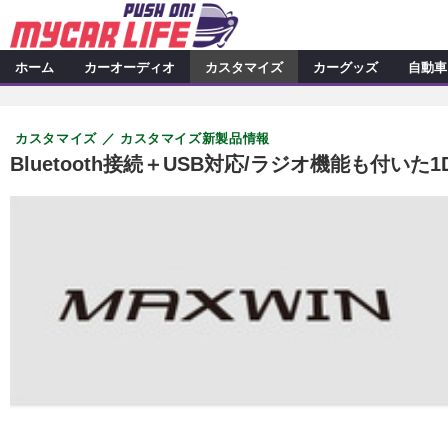
ホーム
カーオーディオ
カスタマイズ
カーグッズ
自動車
カーオーディオ
特集記事
カスタマイズ
カスタマイズ
カスタマイズ新製品情報
プロショップ検索
シ
カスタマイズ特集記事
カスタ
カーグッズ
Bluetooth接続＋USB対応/ラジオ機能も付い
カーオーディオニュース
デ
カスタマイズニュース
カーグッズ特集記事
カーグ
自動車
その他
カーグッズニュース
ニュース
アクセスランキング
スクープ