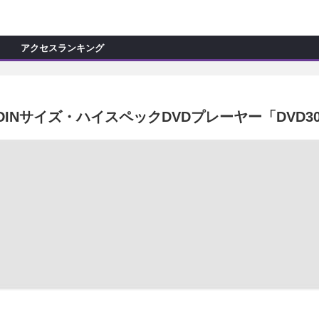
C
L
O
アクセスランキング
S
E
新製品情報
ョップ訪問記
マイズ新製品情報
た1DINサイズ・ハイスペックDVDプレーヤー「DVD
モカー製作記
ッズ新製品情報
試乗記