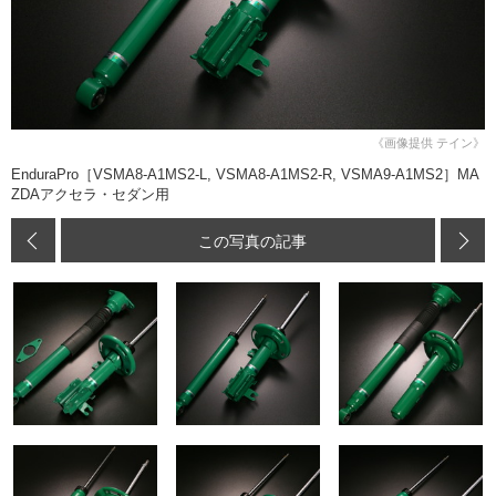
《画像提供 テイン》
EnduraPro［VSMA8-A1MS2-L, VSMA8-A1MS2-R, VSMA9-A1MS2］MA
ZDAアクセラ・セダン用
この写真の記事