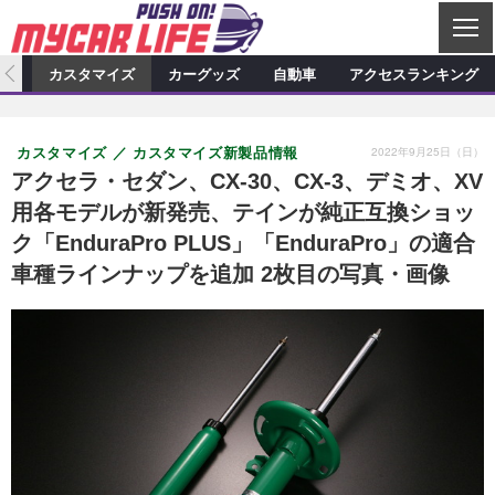
C
L
O
ィオ
カスタマイズ
カーグッズ
自動車
アクセスランキング
S
カーオーディオ
E
特集記事
新製品情報
カスタマイズ
2022年9月25日（日）
カスタマイズ
カスタマイズ新製品情報
プロショップ検索
ショップ訪問記
カスタマイズ特集記事
カスタマイズ新製品情報
カーグッズ
アクセラ・セダン、CX-30、CX-3、デミオ、XV
用各モデルが新発売、テインが純正互換ショッ
カーオーディオニュース
デモカー製作記
カスタマイズニュース
カーグッズ特集記事
カーグッズ新製品情報
自動車
ク「EnduraPro PLUS」「EnduraPro」の適合
その他
カーグッズニュース
ニュース
試乗記
アクセスランキング
車種ラインナップを追加 2枚目の写真・画像
スクープ