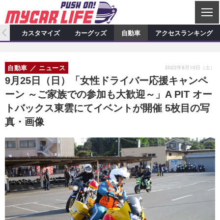
C
L
O
ィオ
カスタマイズ
カーグッズ
自動車
アクセスランキング
S
カーオーディオ
E
特集記事
新製品情報
カスタマイズ
2022年9月10日（土）
自動車
ニュース
プロショップ検索
ショップ訪問記
カスタマイズ特集記事
カスタマイズ新製品情報
カーグッズ
9月25日（日）「女性ドライバー応援キャンペ
ーン ～ご家族での参加も大歓迎～」A PIT オー
カーオーディオニュース
デモカー製作記
カスタマイズニュース
カーグッズ特集記事
カーグッズ新製品情報
自動車
トバックス東雲にてイベントが開催 5枚目の写
その他
カーグッズニュース
ニュース
試乗記
アクセスランキング
真・画像
スクープ