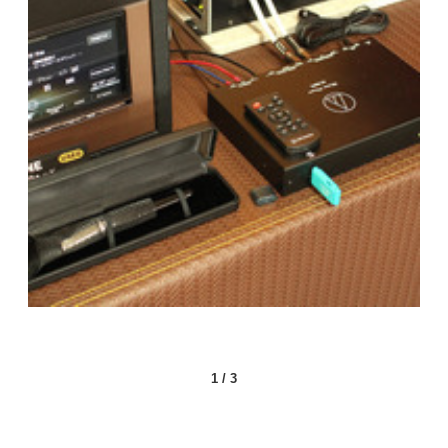
1
/
3