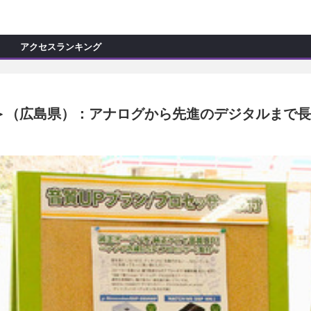
C
L
O
アクセスランキング
S
E
新製品情報
ョップ訪問記
マイズ新製品情報
 アイ＞（広島県）：アナログから先進のデジタルま
モカー製作記
ッズ新製品情報
試乗記