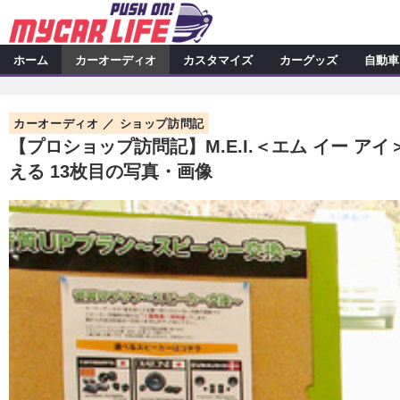
ホーム
カーオーディオ
カスタマイズ
カーグッズ
自動車
カーオーディオ
特集記事
カスタマイズ
カーオーディオ
ショップ訪問記
プロショップ検索
シ
カスタマイズ特集記事
カスタ
カーグッズ
【プロショップ訪問記】M.E.I.＜エム イー
える 13枚目の写真・画像
カーオーディオニュース
デ
カスタマイズニュース
カーグッズ特集記事
カーグ
自動車
その他
カーグッズニュース
ニュース
アクセスランキング
スクープ