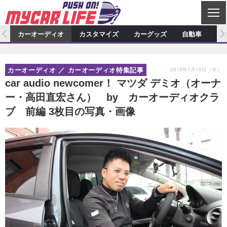
C
L
O
ム
カーオーディオ
カスタマイズ
カーグッズ
自動車
ア
S
カーオーディオ
E
特集記事
新製品情報
カスタマイズ
2019年7月10日（水）
カーオーディオ
カーオーディオ特集記事
プロショップ検索
ショップ訪問記
カスタマイズ特集記事
カスタマイズ新製品情報
カーグッズ
car audio newcomer！ マツダ デミオ（オーナ
ー・高田直宏さん） by カーオーディオクラ
カーオーディオニュース
デモカー製作記
カスタマイズニュース
カーグッズ特集記事
カーグッズ新製品情報
自動車
ブ 前編 3枚目の写真・画像
その他
カーグッズニュース
ニュース
試乗記
アクセスランキング
スクープ