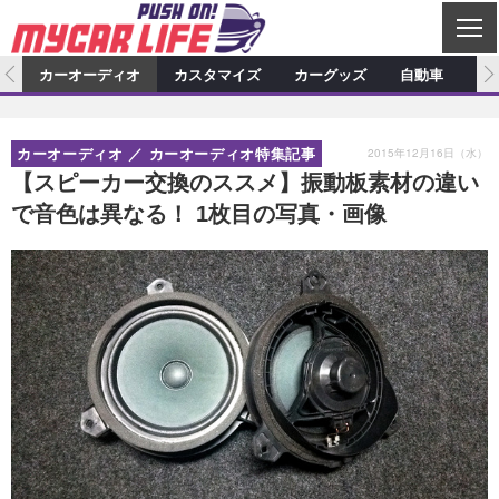
C
L
O
ム
カーオーディオ
カスタマイズ
カーグッズ
自動車
ア
S
カーオーディオ
E
特集記事
新製品情報
カスタマイズ
2015年12月16日（水）
カーオーディオ
カーオーディオ特集記事
プロショップ検索
ショップ訪問記
カスタマイズ特集記事
カスタマイズ新製品情報
カーグッズ
【スピーカー交換のススメ】振動板素材の違い
で音色は異なる！ 1枚目の写真・画像
カーオーディオニュース
デモカー製作記
カスタマイズニュース
カーグッズ特集記事
カーグッズ新製品情報
自動車
その他
カーグッズニュース
ニュース
試乗記
アクセスランキング
スクープ