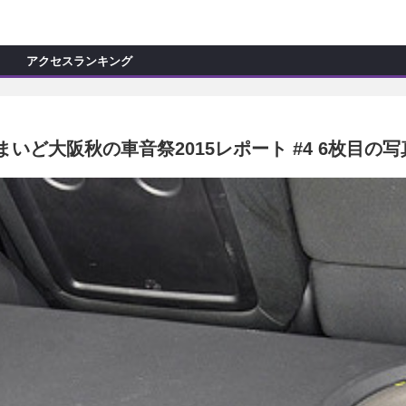
C
L
O
アクセスランキング
S
E
新製品情報
ョップ訪問記
マイズ新製品情報
まいど大阪秋の車音祭2015レポート #4 6枚目の
モカー製作記
ッズ新製品情報
試乗記