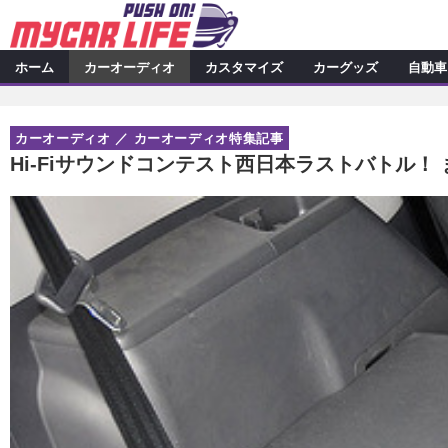
ホーム
カーオーディオ
カスタマイズ
カーグッズ
自動車
カーオーディオ
特集記事
カスタマイズ
カーオーディオ
カーオーディオ特集記事
プロショップ検索
シ
カスタマイズ特集記事
カスタ
カーグッズ
Hi-Fiサウンドコンテスト西日本ラストバトル！ 
カーオーディオニュース
デ
カスタマイズニュース
カーグッズ特集記事
カーグ
自動車
その他
カーグッズニュース
ニュース
アクセスランキング
スクープ