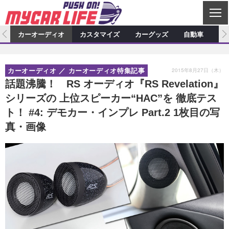
C
L
O
ム
カーオーディオ
カスタマイズ
カーグッズ
自動車
ア
S
カーオーディオ
E
特集記事
新製品情報
カスタマイズ
2015年8月27日（木）
カーオーディオ
カーオーディオ特集記事
プロショップ検索
ショップ訪問記
カスタマイズ特集記事
カスタマイズ新製品情報
カーグッズ
話題沸騰！ RS オーディオ『RS Revelation』
シリーズの 上位スピーカー“HAC”を 徹底テス
カーオーディオニュース
デモカー製作記
カスタマイズニュース
カーグッズ特集記事
カーグッズ新製品情報
自動車
ト！ #4: デモカー・インプレ Part.2 1枚目の写
その他
カーグッズニュース
ニュース
試乗記
アクセスランキング
真・画像
スクープ