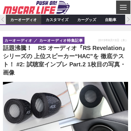
C
L
O
ム
カーオーディオ
カスタマイズ
カーグッズ
自動車
ア
S
カーオーディオ
E
特集記事
新製品情報
カスタマイズ
2015年8月13日（木）
カーオーディオ
カーオーディオ特集記事
プロショップ検索
ショップ訪問記
カスタマイズ特集記事
カスタマイズ新製品情報
カーグッズ
話題沸騰！ RS オーディオ『RS Revelation』
シリーズの 上位スピーカー“HAC”を 徹底テス
カーオーディオニュース
デモカー製作記
カスタマイズニュース
カーグッズ特集記事
カーグッズ新製品情報
自動車
ト！ #2: 試聴室インプレ Part.2 1枚目の写真・
その他
カーグッズニュース
ニュース
試乗記
アクセスランキング
画像
スクープ