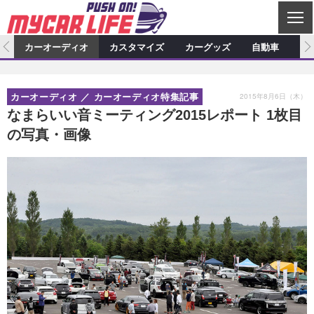
C
L
O
ム
カーオーディオ
カスタマイズ
カーグッズ
自動車
ア
S
カーオーディオ
E
特集記事
新製品情報
カスタマイズ
2015年8月6日（木）
カーオーディオ
カーオーディオ特集記事
プロショップ検索
ショップ訪問記
カスタマイズ特集記事
カスタマイズ新製品情報
カーグッズ
なまらいい音ミーティング2015レポート 1枚目
の写真・画像
カーオーディオニュース
デモカー製作記
カスタマイズニュース
カーグッズ特集記事
カーグッズ新製品情報
自動車
その他
カーグッズニュース
ニュース
試乗記
アクセスランキング
スクープ