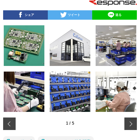
シェア
ツイート
送る
‹
1
/
5