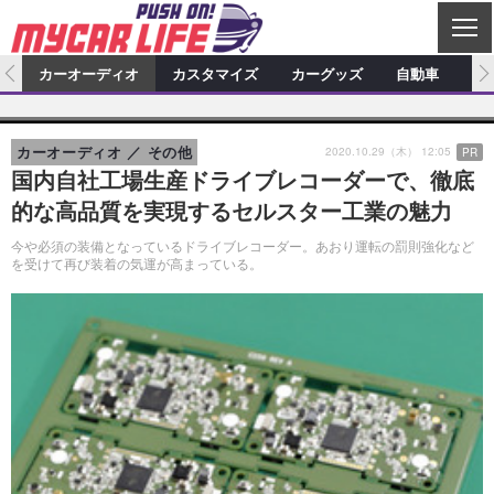
C
L
O
ム
カーオーディオ
カスタマイズ
カーグッズ
自動車
ア
S
カーオーディオ
E
特集記事
新製品情報
カスタマイズ
2020.10.29（木） 12:05
カーオーディオ
その他
PR
プロショップ検索
ショップ訪問記
カスタマイズ特集記事
カスタマイズ新製品情報
カーグッズ
国内自社工場生産ドライブレコーダーで、徹底
的な高品質を実現するセルスター工業の魅力
カーオーディオニュース
デモカー製作記
カスタマイズニュース
カーグッズ特集記事
カーグッズ新製品情報
自動車
今や必須の装備となっているドライブレコーダー。あおり運転の罰則強化など
その他
カーグッズニュース
ニュース
試乗記
アクセスランキング
を受けて再び装着の気運が高まっている。
スクープ