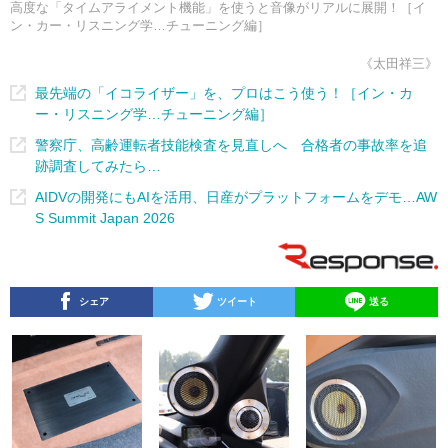
高度な「タイムアライメント機能」を使うと音像がリアルに展開！［イ
ン・カー・リスニング学…チューニング編］
《太田祥三》
最先端の「イコライザー」を、プロはこう使う！［イン・カ
ー・リスニング学…チューニング編］
警察庁、高齢運転者技能検査を見直しへ 合格者の事故率を追
跡調査してみたら…
AIDVの開発にもAIを活用、日産がプラットフォームをデモ…AW
S Summit Japan 2026
シェア
ツイート
送る