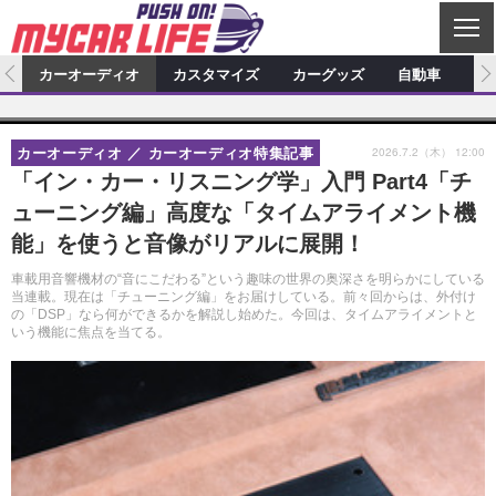
C
L
O
ム
カーオーディオ
カスタマイズ
カーグッズ
自動車
ア
S
カーオーディオ
E
特集記事
新製品情報
カスタマイズ
2026.7.2（木） 12:00
カーオーディオ
カーオーディオ特集記事
プロショップ検索
ショップ訪問記
カスタマイズ特集記事
カスタマイズ新製品情報
カーグッズ
「イン・カー・リスニング学」入門 Part4「チ
ューニング編」高度な「タイムアライメント機
カーオーディオニュース
デモカー製作記
カスタマイズニュース
カーグッズ特集記事
カーグッズ新製品情報
自動車
能」を使うと音像がリアルに展開！
その他
カーグッズニュース
ニュース
試乗記
アクセスランキング
車載用音響機材の“音にこだわる”という趣味の世界の奥深さを明らかにしている
当連載。現在は「チューニング編」をお届けしている。前々回からは、外付け
スクープ
の「DSP」なら何ができるかを解説し始めた。今回は、タイムアライメントと
いう機能に焦点を当てる。