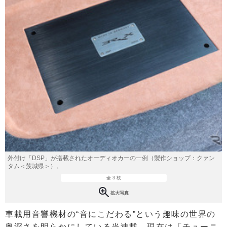
外付け「DSP」が搭載されたオーディオカーの一例（製作ショップ：クァン
タム＜茨城県＞）。
全 3 枚
拡大写真
車載用音響機材の“音にこだわる”という趣味の世界の
奥深さを明らかにしている当連載。現在は「チューニ