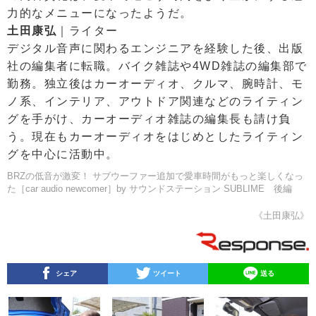
力的なメニューになったようだ。
土田康弘
｜ライター
デジタル音声に関わるエンジニアを経験した後、出版
社の編集者に転職。バイク雑誌や4WD雑誌の編集部で
勤務。独立後はカーオーディオ、クルマ、腕時計、モ
ノ系、インテリア、アウトドア関連などのライティン
グを手がけ、カーオーディオ雑誌の編集長も請け負
う。現在もカーオーディオをはじめとしたライティン
グを中心に活動中。
BRZの低音が激変！ サブウーファー追加で愛車時間がもっと楽しくなっ
た［car audio newcomer］by サウンドステーション SUBLIME 後編
《土田康弘》
シェア
ツイート
送る