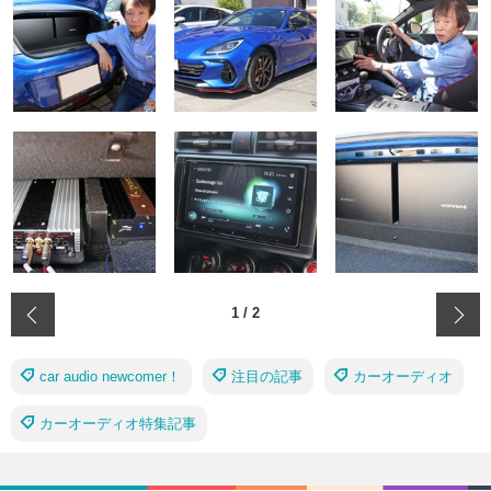
‹
1
/
2
car audio newcomer！
注目の記事
カーオーディオ
カーオーディオ特集記事