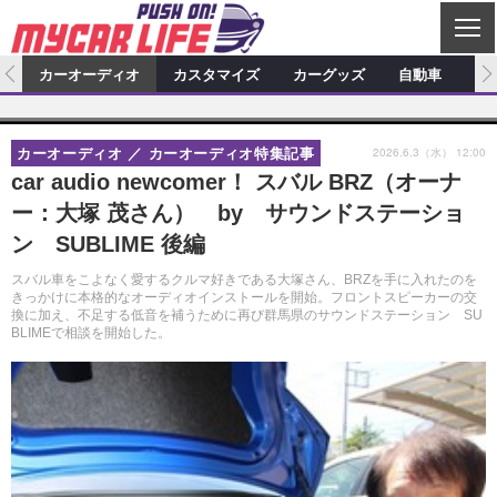
C
L
O
ム
カーオーディオ
カスタマイズ
カーグッズ
自動車
ア
S
カーオーディオ
E
特集記事
新製品情報
カスタマイズ
2026.6.3（水） 12:00
カーオーディオ
カーオーディオ特集記事
プロショップ検索
ショップ訪問記
カスタマイズ特集記事
カスタマイズ新製品情報
カーグッズ
car audio newcomer！ スバル BRZ（オーナ
ー：大塚 茂さん） by サウンドステーショ
カーオーディオニュース
デモカー製作記
カスタマイズニュース
カーグッズ特集記事
カーグッズ新製品情報
自動車
ン SUBLIME 後編
その他
カーグッズニュース
ニュース
試乗記
アクセスランキング
スバル車をこよなく愛するクルマ好きである大塚さん、BRZを手に入れたのを
きっかけに本格的なオーディオインストールを開始。フロントスピーカーの交
スクープ
換に加え、不足する低音を補うために再び群馬県のサウンドステーション SU
BLIMEで相談を開始した。