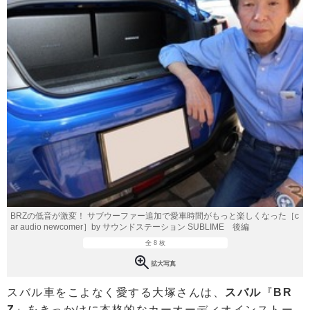
BRZの低音が激変！ サブウーファー追加で愛車時間がもっと楽しくなった［c
ar audio newcomer］by サウンドステーション SUBLIME 後編
全 8 枚
拡大写真
スバル車をこよなく愛する大塚さんは、
スバル
『
BR
Z
』をきっかけに本格的なカーオーディオインストー