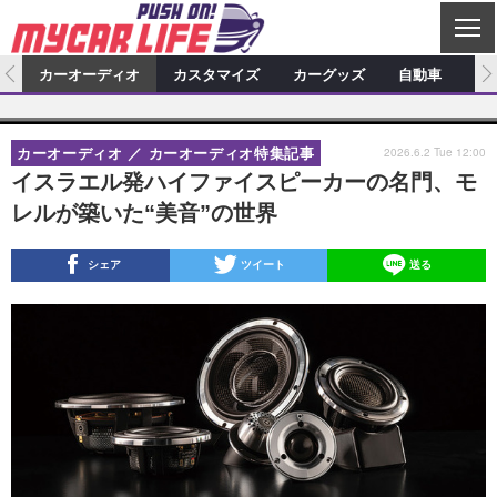
C
L
O
ム
カーオーディオ
カスタマイズ
カーグッズ
自動車
ア
S
カーオーディオ
E
特集記事
新製品情報
カスタマイズ
2026.6.2 Tue 12:00
カーオーディオ
カーオーディオ特集記事
プロショップ検索
ショップ訪問記
カスタマイズ特集記事
カスタマイズ新製品情報
カーグッズ
イスラエル発ハイファイスピーカーの名門、モ
レルが築いた“美音”の世界
カーオーディオニュース
デモカー製作記
カスタマイズニュース
カーグッズ特集記事
カーグッズ新製品情報
自動車
その他
カーグッズニュース
ニュース
試乗記
アクセスランキング
シェア
ツイート
送る
スクープ