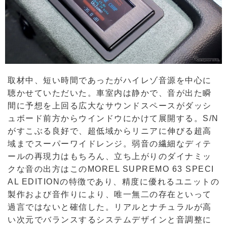
取材中、短い時間であったがハイレゾ音源を中心に
聴かせていただいた。車室内は静かで、音が出た瞬
間に予想を上回る広大なサウンドスペースがダッシ
ュボード前方からウインドウにかけて展開する。S/N
がすこぶる良好で、超低域からリニアに伸びる超高
域までスーパーワイドレンジ。弱音の繊細なディテ
ールの再現力はもちろん、立ち上がりのダイナミッ
クな音の出方はこのMOREL SUPREMO 63 SPECI
AL EDITIONの特徴であり、精度に優れるユニットの
製作および音作りにより、唯一無二の存在といって
過言ではないと確信した。リアルとナチュラルが高
い次元でバランスするシステムデザインと音調整に