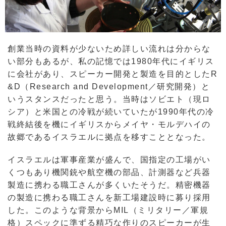
創業当時の資料が少ないため詳しい流れは分からな
い部分もあるが、私の記憶では1980年代にイギリス
に会社があり、スピーカー開発と製造を目的としたR
&D（Research and Development／研究開発）と
いうスタンスだったと思う。当時はソビエト（現ロ
シア）と米国との冷戦が続いていたが1990年代の冷
戦終結後を機にイギリスからメイヤ・モルデハイの
故郷であるイスラエルに拠点を移すこととなった。
イスラエルは軍事産業が盛んで、国指定の工場がい
くつもあり機関銃や航空機の部品、計測器など兵器
製造に携わる職工さんが多くいたそうだ。精密機器
の製造に携わる職工さんを新工場建設時に募り採用
した。このような背景からMIL（ミリタリー／軍規
格）スペックに準ずる精巧な作りのスピーカーが生