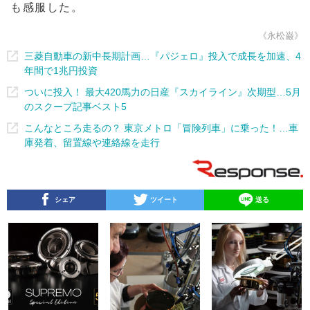
も感服した。
《永松巌》
三菱自動車の新中長期計画…『パジェロ』投入で成長を加速、4
年間で1兆円投資
ついに投入！ 最大420馬力の日産『スカイライン』次期型…5月
のスクープ記事ベスト5
こんなところ走るの？ 東京メトロ「冒険列車」に乗った！…車
庫発着、留置線や連絡線を走行
シェア
ツイート
送る