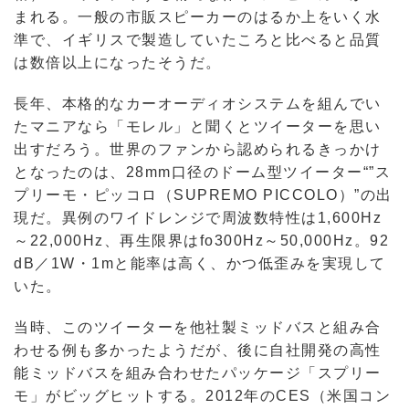
まれる。一般の市販スピーカーのはるか上をいく水
準で、イギリスで製造していたころと比べると品質
は数倍以上になったそうだ。
長年、本格的なカーオーディオシステムを組んでい
たマニアなら「モレル」と聞くとツイーターを思い
出すだろう。世界のファンから認められるきっかけ
となったのは、28mm口径のドーム型ツイーター“”ス
プリーモ・ピッコロ（SUPREMO PICCOLO）”の出
現だ。異例のワイドレンジで周波数特性は1,600Hz
～22,000Hz、再生限界はfo300Hz～50,000Hz。92
dB／1W・1mと能率は高く、かつ低歪みを実現して
いた。
当時、このツイーターを他社製ミッドバスと組み合
わせる例も多かったようだが、後に自社開発の高性
能ミッドバスを組み合わせたパッケージ「スプリー
モ」がビッグヒットする。2012年のCES（米国コン