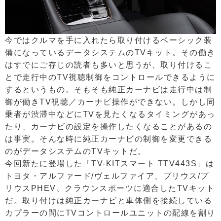
今ではクルマを手に入れたら取り付けるベーシック装
備になっているデータシステムのTVキット。その働き
はすでにご存じの読者も多いと思うが、取り付けるこ
とで走行中のTV視聴制御をコントロールできるように
するというもの。そもそも純正カーナビは走行中は制
御が働きTV視聴／カーナビ操作ができない。しかし同
乗者が渋滞中などにTVを見たくなるタイミングがあっ
たり、カーナビの設定を操作したくなることがあるの
は事実。そんな時に純正カーナビの制御を変更できる
のがデータシステムのTVキットだ。
今回新たに登場した「TV-KITスマート TTV443S」は
トヨタ・アルファード/ヴェルファイア、プリウス/プ
リウスPHEV、クラウンスポーツに適合したTVキット
だ。取り付けは純正カーナビと車体側を接続している
カプラーの間にTVコントロールユニットの配線を割り