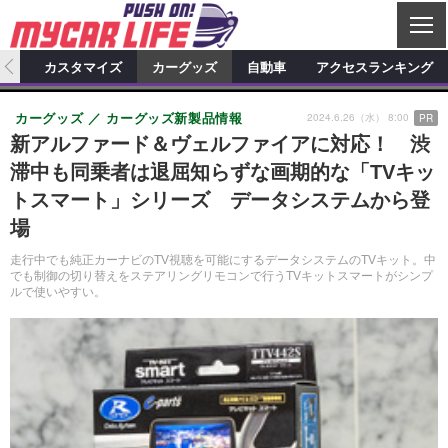
C
L
O
ィオ
カスタマイズ
カーグッズ
自動車
アクセスランキング
S
カーオーディオ
E
特集記事
新製品情報
カスタマイズ
2024.6.26（水） 8:00
カーグッズ
カーグッズ新製品情報
PR
新アルファード＆ヴェルファイアに対応！ 渋
プロショップ検索
ショップ訪問記
カスタマイズ特集記事
カスタマイズ新製品情報
カーグッズ
滞中も同乗者は退屈知らずな画期的な「TVキッ
カーオーディオニュース
デモカー製作記
カスタマイズニュース
カーグッズ特集記事
カーグッズ新製品情報
トスマート」シリーズ データシステムから登
自動車
場
その他
カーグッズニュース
ニュース
試乗記
アクセスランキング
走行中でも純正カーナビのTV視聴を可能にするデータシステムのTVキット。中
でも制御の切り替えをステアリングリモコンで行うTVキットスマートがシンプ
スクープ
ルで使いやすい。