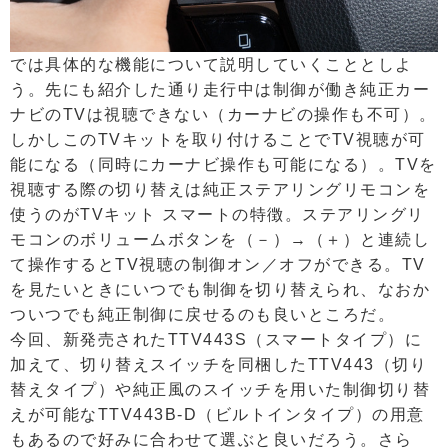
では具体的な機能について説明していくこととしよ
う。先にも紹介した通り走行中は制御が働き純正カー
ナビのTVは視聴できない（カーナビの操作も不可）。
しかしこのTVキットを取り付けることでTV視聴が可
能になる（同時にカーナビ操作も可能になる）。TVを
視聴する際の切り替えは純正ステアリングリモコンを
使うのがTVキット スマートの特徴。ステアリングリ
モコンのボリュームボタンを（－）→（＋）と連続し
て操作するとTV視聴の制御オン／オフができる。TV
を見たいときにいつでも制御を切り替えられ、なおか
ついつでも純正制御に戻せるのも良いところだ。
今回、新発売されたTTV443S（スマートタイプ）に
加えて、切り替えスイッチを同梱したTTV443（切り
替えタイプ）や純正風のスイッチを用いた制御切り替
えが可能なTTV443B-D（ビルトインタイプ）の用意
もあるので好みに合わせて選ぶと良いだろう。さら