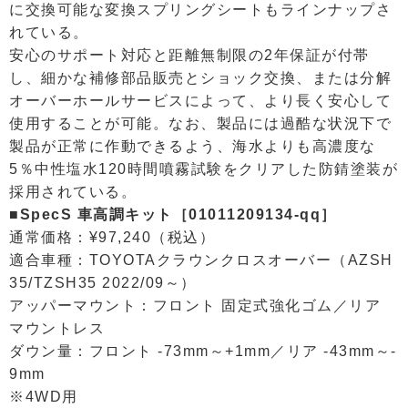
に交換可能な変換スプリングシートもラインナップさ
れている。
安心のサポート対応と距離無制限の2年保証が付帯
し、細かな補修部品販売とショック交換、または分解
オーバーホールサービスによって、より長く安心して
使用することが可能。なお、製品には過酷な状況下で
製品が正常に作動できるよう、海水よりも高濃度な
5％中性塩水120時間噴霧試験をクリアした防錆塗装が
採用されている。
■SpecS 車高調キット［01011209134-qq］
通常価格：¥97,240（税込）
適合車種：TOYOTAクラウンクロスオーバー（AZSH
35/TZSH35 2022/09～）
アッパーマウント：フロント 固定式強化ゴム／リア
マウントレス
ダウン量：フロント -73mm～+1mm／リア -43mm～-
9mm
※4WD用