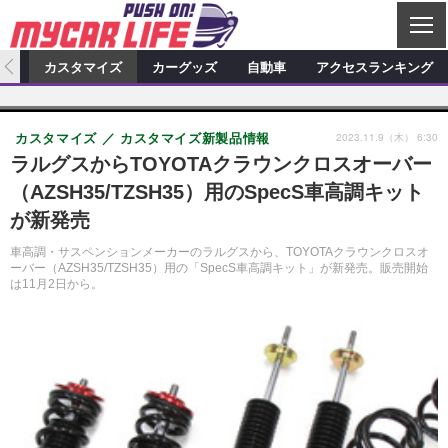
C
L
O
ィオ
カスタマイズ
カーグッズ
自動車
アクセスランキング
S
カーオーディオ
E
特集記事
新製品情報
カスタマイズ
2023.11.9（木） 6:30
カスタマイズ
カスタマイズ新製品情報
プロショップ検索
ショップ訪問記
カスタマイズ特集記事
カスタマイズ新製品情報
カーグッズ
ラルグスからTOYOTAクラウンクロスオーバー
（AZSH35/TZSH35）用のSpecS車高調キット
カーオーディオニュース
デモカー製作記
カスタマイズニュース
カーグッズ特集記事
カーグッズ新製品情報
自動車
が新発売
その他
カーグッズニュース
ニュース
試乗記
アクセスランキング
車高調・サスペンションメーカーのラルグスから、TOYOTAクラウンクロスオ
ーバー（AZSH35/TZSH35）用の「SpecS車高調キット」が新発売。販売開始
スクープ
は11月2日から。