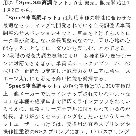
用の
「SpecS車高調キット」
が新発売。販売開始は1
1月2日から。
「SpecS車高調キット」
は対応車種の特性に合わせた
最適なセッティングで開発されている全長調整式車高
調整のサスペンションキット。車高を下げてもストロ
ーク量が変化しない全長調整式なので、乗り心地の心
配をすることなくローダウンを楽しむことができる。
32段階の減衰力調整機能により、多種多様な走行シー
ンに対応できるほか、単筒式ショックアブソーバーの
採用で、正確かつ安定した減衰力をリニアに発生、ス
ポーツ走行にも応える高い性能を発揮する。
「SpecS車高調キット」
の適合車種は実に300車種以
上。他メーカーではラインナップされていないような
コアな車種や絶版車まで幅広くラインナップされてい
るうえに、価格もリーズナブルに抑えられているのが
特長。より細かくセッティングをしたいというサーキ
ットユーザーに向けては、交換用の直巻スプリングや
操作性重視のRSスプリングに加え、ID65スプリング