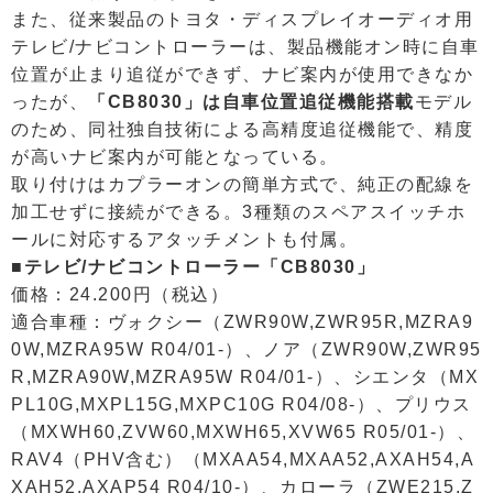
また、従来製品のトヨタ・ディスプレイオーディオ用
テレビ/ナビコントローラーは、製品機能オン時に自車
位置が止まり追従ができず、ナビ案内が使用できなか
ったが、
「CB8030」は自車位置追従機能搭載
モデル
のため、同社独自技術による高精度追従機能で、精度
が高いナビ案内が可能となっている。
取り付けはカプラーオンの簡単方式で、純正の配線を
加工せずに接続ができる。3種類のスペアスイッチホ
ールに対応するアタッチメントも付属。
■テレビ/ナビコントローラー「CB8030」
価格：24.200円（税込）
適合車種：ヴォクシー（ZWR90W,ZWR95R,MZRA9
0W,MZRA95W R04/01-）、ノア（ZWR90W,ZWR95
R,MZRA90W,MZRA95W R04/01-）、シエンタ（MX
PL10G,MXPL15G,MXPC10G R04/08-）、プリウス
（MXWH60,ZVW60,MXWH65,XVW65 R05/01-）、
RAV4（PHV含む）（MXAA54,MXAA52,AXAH54,A
XAH52,AXAP54 R04/10-）、カローラ（ZWE215,Z