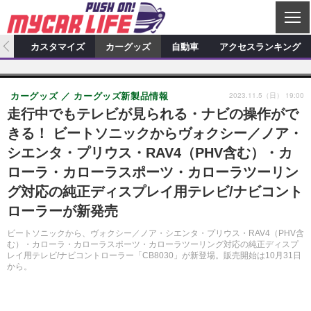
C
L
O
ィオ
カスタマイズ
カーグッズ
自動車
アクセスランキング
S
カーオーディオ
E
特集記事
新製品情報
カスタマイズ
2023.11.5（日） 19:00
カーグッズ
カーグッズ新製品情報
プロショップ検索
ショップ訪問記
カスタマイズ特集記事
カスタマイズ新製品情報
カーグッズ
走行中でもテレビが見られる・ナビの操作がで
きる！ ビートソニックからヴォクシー／ノア・
カーオーディオニュース
デモカー製作記
カスタマイズニュース
カーグッズ特集記事
カーグッズ新製品情報
自動車
シエンタ・プリウス・RAV4（PHV含む）・カ
その他
カーグッズニュース
ニュース
試乗記
アクセスランキング
ローラ・カローラスポーツ・カローラツーリン
グ対応の純正ディスプレイ用テレビ/ナビコント
スクープ
ローラーが新発売
ビートソニックから、ヴォクシー／ノア・シエンタ・プリウス・RAV4（PHV含
む）・カローラ・カローラスポーツ・カローラツーリング対応の純正ディスプ
レイ用テレビ/ナビコントローラー「CB8030」が新登場。販売開始は10月31日
から。