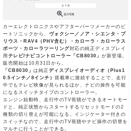
全 5 枚
拡大写真
カーエレクトロニクスやアフターパーツメーカーのビ
ートソニックから、
ヴォクシー／ノア・シエンタ・プ
リウス・RAV4（PHV含む）・カローラ・カローラス
ポーツ・カローラツーリング
対応の純正ディスプレイ
用
テレビ/ナビコントローラー「CB8030」
が新登場。
販売開始は10月31日から。
「CB8030」
は純正
ディスプレイオーディオ（Plus1
0.5インチ／8インチ）
搭載車に接続することで、走行
中でもテレビ映像が見られるほか、ナビの操作を可能
になるスイッチタイプのコントローラー。
エンジン始動時、走行中のTV視聴ができるオートモー
ドと、純正状態からスタートするリセットモードの2
種類の切り替えが可能になる。インジケーター付きの
スイッチなので、走行中のTV視聴やナビ操作の切替を
マルチに行うことができる。