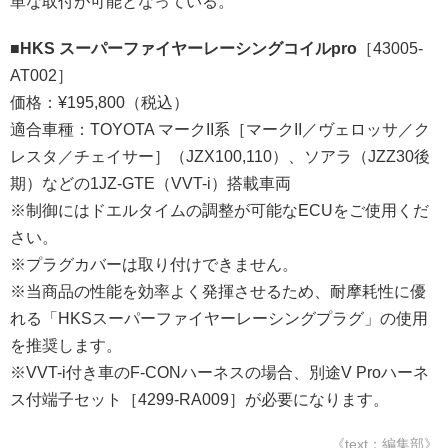
単な取付が可能となっている。
■HKS スーパーファイヤーレーシングコイルpro
［43005-
AT002］
価格：¥195,800（税込）
適合車種：TOYOTA マークII系［マークII／ヴェロッサ／ク
レスタ／チェイサー］（JZX100,110）、ソアラ（JZZ30後
期）などの1JZ-GTE（VVT-i）搭載車両
※制御にはドエルタイムの調整が可能なECUをご使用くだ
さい。
※プラグカバーは取り付けできません。
※当商品の性能を効率よく発揮させるため、耐摩耗性に優
れる「HKSスーパーファイヤーレーシングプラグ」の使用
を推奨します。
※VVT-i付き車のF-CONハーネスの場合、別途V Proハーネ
ス付端子セット［4299-RA009］が必要になります。
《text：編集部》