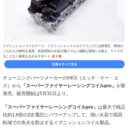
イグニッションコイルブーツ、イグニッションコイルスプリングには耐電圧、耐熱の
こだわりの材料を使用。高負荷時の火花が飛びづらい過酷な環境にも耐え、リークす
ることなく確実な点火をサポート
全 2 枚
写真をすべて見る
チューニングパーツメーカーのHKS（エッチ・ケー・エ
ス）から
「スーパーファイヤーレーシングコイルpro」
が新
発売。販売開始は5月31日より。
「スーパーファイヤーレーシングコイルpro」
は最大で純正
比約1.6倍の2次電圧にパワーアップして、強い火花で高回
転域での失火を防止するイグニッションコイル製品。