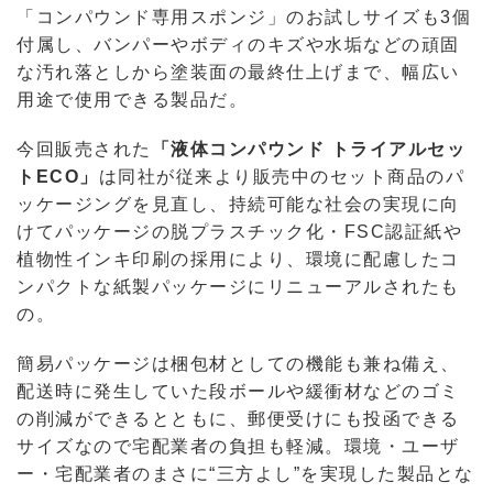
「コンパウンド専用スポンジ」のお試しサイズも3個
付属し、バンパーやボディのキズや水垢などの頑固
な汚れ落としから塗装面の最終仕上げまで、幅広い
用途で使用できる製品だ。
今回販売された
「液体コンパウンド トライアルセッ
トECO」
は同社が従来より販売中のセット商品のパ
ッケージングを見直し、持続可能な社会の実現に向
けてパッケージの脱プラスチック化・FSC認証紙や
植物性インキ印刷の採用により、環境に配慮したコ
ンパクトな紙製パッケージにリニューアルされたも
の。
簡易パッケージは梱包材としての機能も兼ね備え、
配送時に発生していた段ボールや緩衝材などのゴミ
の削減ができるとともに、郵便受けにも投函できる
サイズなので宅配業者の負担も軽減。環境・ユーザ
ー・宅配業者のまさに“三方よし”を実現した製品とな