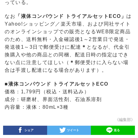
っている。
なお
「液体コンパウンド トライアルセットECO」
は
Yahoo!ショッピング／楽天市場、および同社サイト
のオンラインショップでの販売となるWEB限定商品
のため、送料無料・入金確認後1～2営業日で発送・
発送後1～3日で郵便受けに配達
＊
となるが、代金引
換購入や他の商品との同梱、配送日時の指定はでき
ない点に注意してほしい（
＊
郵便受けに入らない場
合は手渡し配達になる場合があります）。
■液体コンパウンド トライアルセットECO
価格：1,799円（税込・送料込み）
成分：研磨材、界面活性剤、石油系溶剤
内容量：液体：80mL×3種
《編集部》
シェア
ツイート
送る