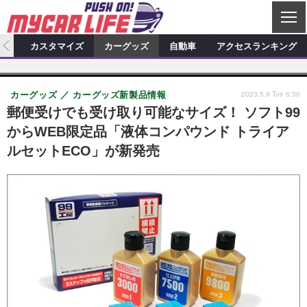
C
L
O
ィオ
カスタマイズ
カーグッズ
自動車
アクセスランキング
S
カーオーディオ
E
特集記事
新製品情報
カスタマイズ
2023.5.9 Tue 6:30
カーグッズ
カーグッズ新製品情報
プロショップ検索
ショップ訪問記
カスタマイズ特集記事
カスタマイズ新製品情報
カーグッズ
郵便受けでも受け取り可能なサイズ！ ソフト99
からWEB限定品「液体コンパウンド トライア
カーオーディオニュース
デモカー製作記
カスタマイズニュース
カーグッズ特集記事
カーグッズ新製品情報
自動車
ルセットECO」が新発売
その他
カーグッズニュース
ニュース
試乗記
アクセスランキング
スクープ