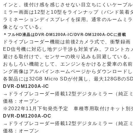
インと、後付け感を感じさせない目立ちにくいケーブル
ミラー画面は12型と10型をラインナップ（バンド装
ラミネーションディスプレイを採用。通常のルームミラ
像となっている。
＊フルHD液晶はDVR-DM1200A-IC/DVR-DM1200A-OCに搭載
ドライブレコーダー機能は前後2カメラ式で、衝撃録画・
ED信号機に対応し地デジ干渉も対策ずみ。フロントカ
避ける取付けで、センサーの映り込みも回避している。
おもしろい機能として、エンジンをかけると愛車の名前
ング画像はアルパインホームページからダウンロードし
各製品には32GB Micro SDが付属し、最大128
DVR-DM1200A-IC
→ドライブレコーダー搭載12型デジタルミラー（純正
価格：オープン
※2022年11月下旬発売予定 車種専用取付けキット別
DVR-DM1200A-OC
→ドライブレコーダー搭載12型デジタルミラー（純正
価格：オープン