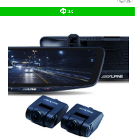
《編集部》
送る