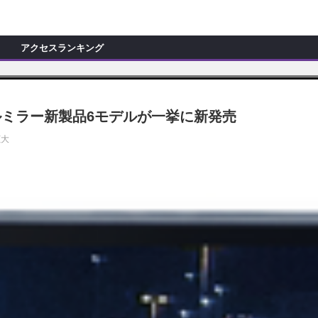
C
L
O
アクセスランキング
S
E
新製品情報
ョップ訪問記
マイズ新製品情報
ミラー新製品6モデルが一挙に新発売
モカー製作記
ッズ新製品情報
拡大
試乗記