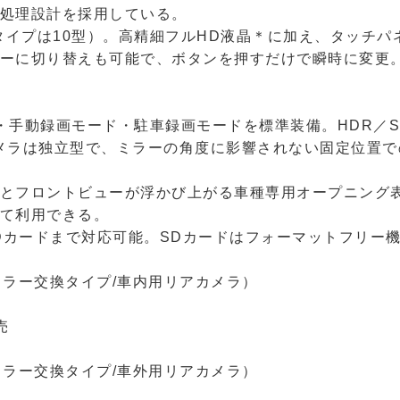
処理設計を採用している。
着タイプは10型）。高精細フルHD液晶＊に加え、タッチ
ーに切り替えも可能で、ボタンを押すだけで瞬時に変更
手動録画モード・駐車録画モードを標準装備。HDR／ST
メラは独立型で、ミラーの角度に影響されない固定位置で
とフロントビューが浮かび上がる車種専用オープニング
て利用できる。
GBのSDカードまで対応可能。SDカードはフォーマットフリ
ミラー交換タイプ/車内用リアカメラ）
売
ミラー交換タイプ/車外用リアカメラ）