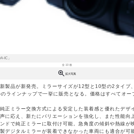
-IC」
全 10 枚
拡大写真
新製品が新発売。ミラーサイズが12型と10型の2タイプ
ルのラインナップで一挙に販売となる。価格はすべてオー
純正ミラー交換方式による安定した装着感と優れたデザ
声に応え、新たにバリエーションを強化し、また性能向
ンドで純正ミラーに取付け可能。急角度の傾斜や熱線が
製デジタルミラーが装着できなかった車両にも適合が可