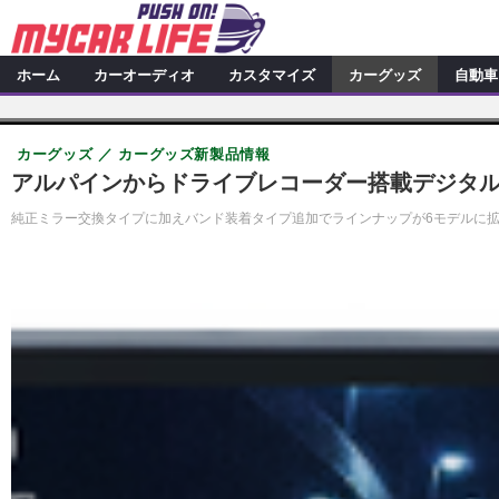
ホーム
カーオーディオ
カスタマイズ
カーグッズ
自動車
カーオーディオ
特集記事
カスタマイズ
カーグッズ
カーグッズ新製品情報
プロショップ検索
シ
カスタマイズ特集記事
カスタ
カーグッズ
アルパインからドライブレコーダー搭載デジタル
カーオーディオニュース
デ
カスタマイズニュース
カーグッズ特集記事
カーグ
純正ミラー交換タイプに加えバンド装着タイプ追加でラインナップが6モデルに
自動車
その他
カーグッズニュース
ニュース
アクセスランキング
スクープ