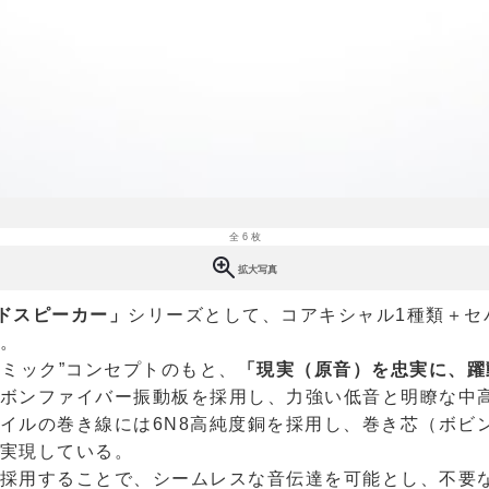
全 6 枚
拡大写真
ドスピーカー」
シリーズとして、コアキシャル1種類＋セ
。
ナミック”コンセプトのもと、
「現実（原音）を忠実に、躍
ボンファイバー振動板を採用し、力強い低音と明瞭な中
イルの巻き線には6N8高純度銅を採用し、巻き芯（ボビ
実現している。
採用することで、シームレスな音伝達を可能とし、不要