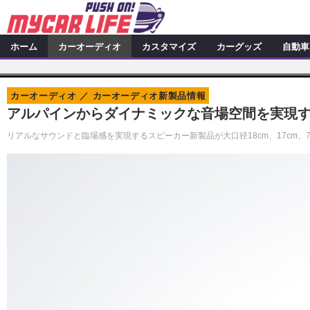
ホーム
カーオーディオ
カスタマイズ
カーグッズ
自動車
カーオーディオ
特集記事
カスタマイズ
カーオーディオ
カーオーディオ新製品情報
プロショップ検索
シ
カスタマイズ特集記事
カスタ
カーグッズ
アルパインからダイナミックな音場空間を実現す
カーオーディオニュース
デ
カスタマイズニュース
カーグッズ特集記事
カーグ
リアルなサウンドと臨場感を実現するスピーカー新製品が大口径18cm、17cm、7
自動車
その他
カーグッズニュース
ニュース
アクセスランキング
スクープ