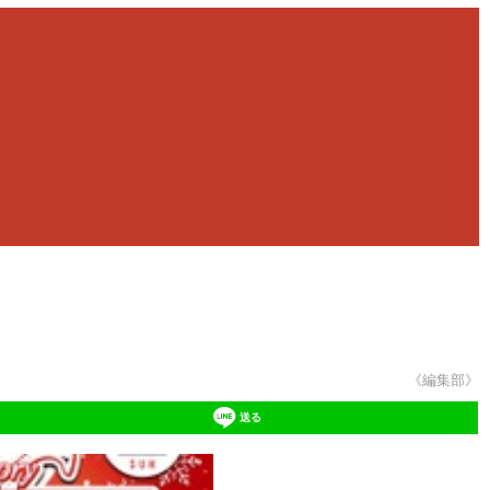
《編集部》
送る