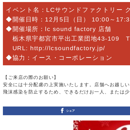
イベント名：LCサウンドファクトリー 
◆開催日時：12月5日（日） 10:00～17:3
◆開催場所：lc sound factory 店舗
栃木県宇都宮市平出工業団地43-109 TEL：
URL: http://lcsoundfactory.jp/
◆協力：イース・コーポレーション
【ご来店の際のお願い】
安全には十分配慮の上実施いたします。店舗へお越しい
飛沫感染を防止するため、できるだけお一人、または少
シェア