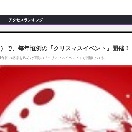
C
L
O
アクセスランキング
S
E
新製品情報
ョップ訪問記
マイズ新製品情報
木県）で、毎年恒例の『クリスマスイベント』開催！
モカー製作記
ッズ新製品情報
、1年間の感謝を込めた恒例の『クリスマスイベント』が開催される。
試乗記