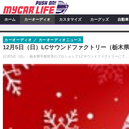
ホーム
カーオーディオ
カスタマイズ
カーグッズ
自動車
カーオーディオ
特集記事
カスタマイズ
カーオーディオ
カーオーディオニュース
プロショップ検索
シ
カスタマイズ特集記事
カスタ
カーグッズ
12月5日（日）LCサウンドファクトリー（栃
カーオーディオニュース
デ
カスタマイズニュース
カーグッズ特集記事
カーグ
12月5日（日）、栃木県宇都宮市のプロショップ LCサウンドファクトリーにて
自動車
その他
カーグッズニュース
ニュース
アクセスランキング
スクープ