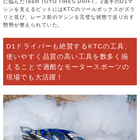
に臨んだTeam TOYO TIRES DRIFT。2選手のD1マ
シンを支えるピットにはKTCのツールボックスがズラ
リと並び、レース前のマシンを完璧な状態で送り出す
態勢が整えられていた。
D1ドライバーも絶賛するKTCの工具、
使いやすく品質の高い工具を数多く揃
えることで過酷なモータースポーツの
現場でも大活躍！