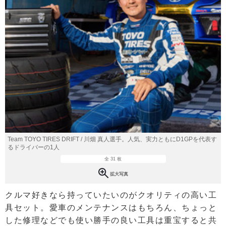
Team TOYO TIRES DRIFT / 川畑 真人選手。人気、実力ともにD1GPを代表す
るドライバーの1人
全 31 枚
拡大写真
クルマ好きなら持っていたいのがクオリティの高い工
具セット。愛車のメンテナンスはもちろん、ちょっと
した修理などでも使い勝手の良い工具は重宝すると共