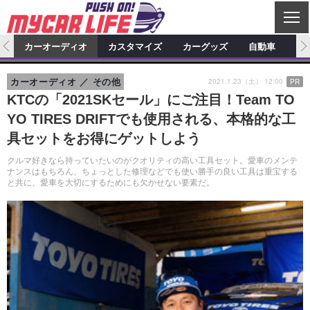
C
L
O
ム
カーオーディオ
カスタマイズ
カーグッズ
自動車
ア
S
カーオーディオ
E
特集記事
新製品情報
カスタマイズ
2021.1.23（土） 12:00
カーオーディオ
その他
PR
KTCの「2021SKセール」にご注目！Team TO
プロショップ検索
ショップ訪問記
カスタマイズ特集記事
カスタマイズ新製品情報
カーグッズ
YO TIRES DRIFTでも使用される、本格的な工
カーオーディオニュース
デモカー製作記
カスタマイズニュース
カーグッズ特集記事
カーグッズ新製品情報
具セットをお得にゲットしよう
自動車
その他
クルマ好きなら持っていたいのがクオリティの高い工具セット。愛車のメンテ
カーグッズニュース
ニュース
試乗記
アクセスランキング
ナンスはもちろん、ちょっとした修理などでも使い勝手の良い工具は重宝する
と共に、愛車を大切にするためにも欠かせない要素だ。
スクープ