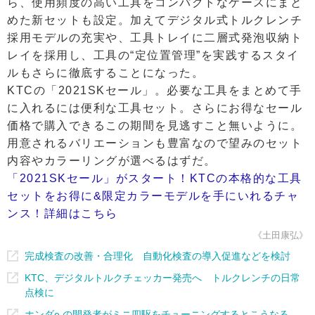
ら、使用頻度の高い工具をコンパクトなケースにまと
めた新セットも設定。加えてデジタル式トルクレンチ
採用モデルの充実や、工具トレイに二層式発泡収納ト
レイを採用し、工具の“定位置管理”を実践するスタイ
ルもさらに徹底することになった。
KTCの「2021SKセール」。必要な工具をまとめて手
に入れるには便利な工具セット。さらにお得なセール
価格で購入できるこの期間を見逃すこと無いように。
用意されるバリエーションも豊富なので望みのセット
内容やカラーリングが選べるはずだ。
「2021SKセール」がスタート！KTCの本格的な工具
セットをお得に&限定カラーモデルを手にいれるチャ
ンス！詳細はこちら
《土田康弘》
完成検査の改善・合理化 自動化検査の導入促進などを検討
KTC、デジタルトルクチェッカー発売へ トルクレンチの日常
点検に
ホンダe の開発者がミニ四駆をチューニングするとこうなる…