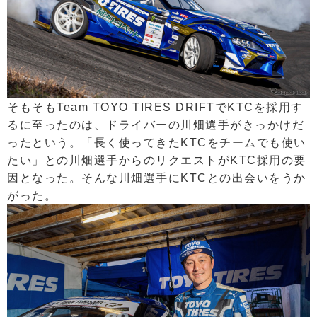
そもそもTeam TOYO TIRES DRIFTでKTCを採用す
るに至ったのは、ドライバーの川畑選手がきっかけだ
ったという。「長く使ってきたKTCをチームでも使い
たい」との川畑選手からのリクエストがKTC採用の要
因となった。そんな川畑選手にKTCとの出会いをうか
がった。