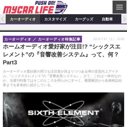
C
L
O
ム
カーオーディオ
カスタマイズ
カーグッズ
自動車
ア
S
カーオーディオ
E
特集記事
新製品情報
カスタマイズ
2019.7.27（土） 12:05
カーオーディオ
カーオーディオ特集記事
プロショップ検索
ショップ訪問記
カスタマイズ特集記事
カスタマイズ新製品情報
カーグッズ
ホームオーディオ愛好家が注目!? “シックスエ
レメント”の『音響改善システム』って、何？
カーオーディオニュース
デモカー製作記
カスタマイズニュース
カーグッズ特集記事
カーグッズ新製品情報
自動車
Part3
その他
カーグッズニュース
ニュース
試乗記
アクセスランキング
カーオーディオ愛好家の間でも注目度が高まりつつある噂の音質向上アイテ
ム、“シックスエレメント”の『音響改善システム』。さて、これは一体何なの
スクープ
か。当週刊特集ではそこのところを明らかにすべく、概要解説から各種検証結
果までを多角的に紹介している。