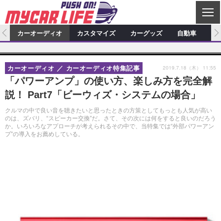
C
L
O
ム
カーオーディオ
カスタマイズ
カーグッズ
自動車
ア
S
カーオーディオ
E
特集記事
新製品情報
カスタマイズ
2019.7.18（木） 11:55
カーオーディオ
カーオーディオ特集記事
プロショップ検索
ショップ訪問記
カスタマイズ特集記事
カスタマイズ新製品情報
カーグッズ
「パワーアンプ」の使い方、楽しみ方を完全解
説！ Part7「ビーウィズ・システムの場合」
カーオーディオニュース
デモカー製作記
カスタマイズニュース
カーグッズ特集記事
カーグッズ新製品情報
自動車
クルマの中で良い音を聴きたいと思ったときの方策としてもっとも人気が高い
その他
カーグッズニュース
ニュース
試乗記
アクセスランキング
のは、ズバリ、“スピーカー交換”だ。さて、その次には何をすると良いのだろう
か。いろいろなアプローチが考えられるその中で、当特集では“外部パワーアン
プ”の導入をお薦めしている。
スクープ