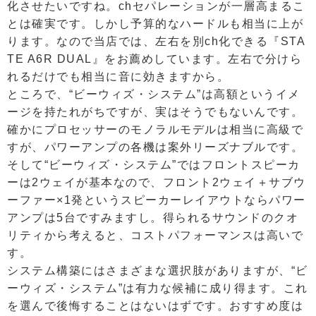
化させたいですね。chセパレーションが一層高まるこ
とは確実です。しかし予算的なハードルも相当に上が
ります。なので当店では、左右を別ch化できる『STA
TE A6R DUAL』をお薦めしています。左右で分けら
れるだけでも相当に音に効きますから。
ところで、“ビーウィズ・システム”は高額というイメ
ージを持たれがちですが、実はそうでもないんです。
確かにプロセッサーのモノラルモデルは相当に高級で
すが、パワーアンプの各機は案外リーズナブルです。
そして“ビーウィズ・システム”ではフロントスピーカ
ーは2ウェイが基本なので、フロント2ウェイ＋サブウ
ーファー×1発というスピーカーレイアウトならパワー
アンプは5台ですみますし。得られるサウンドのクオ
リティから考えると、コストパフォーマンスは高いで
す。
システム構築にはさまざまな選択肢がありますが、“ビ
ーウィズ・システム”は有力な候補に成り得ます。これ
を選んで後悔することはないはずです。おすすめ度は