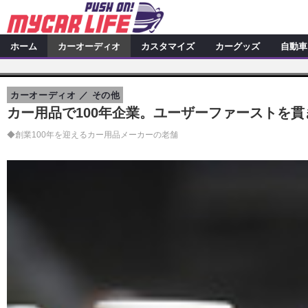
ホーム
カーオーディオ
カスタマイズ
カーグッズ
自動車
カーオーディオ
特集記事
カスタマイズ
カーオーディオ
その他
プロショップ検索
シ
カスタマイズ特集記事
カスタ
カーグッズ
カー用品で100年企業。ユーザーファーストを
カーオーディオニュース
デ
カスタマイズニュース
カーグッズ特集記事
カーグ
◆創業100年を迎えるカー用品メーカーの老舗
自動車
その他
カーグッズニュース
ニュース
アクセスランキング
スクープ