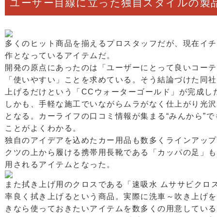
ユーザー目線に立った独自スタイルの製
多くのヒット商品を揃えるプロスタッフだが、現在イチ
作となっているアイテムだ。
開発の原点にあったのは「ユーザーにとって良いコーテ
「使いやすい」ことを求めている。そう結論づけた同社
上げるだけという「CCウォーターゴールド」が完成し
しかも、手軽な施工でいながらムラがなく仕上がり光沢
となる。カーライフの口コミ情報が集まる“みんから”
ことがよくわかる。
独自のアイデアを込めたカー用品も数多くラインアップ
クツの上から履ける携帯用長靴である「カッパの足」も
用されるアイテムとなった。
また拭き上げ用のクロスである「速吸水 ムササビクロ
率良く拭き上げるという商品。実際に洗車～吹き上げを
きなら使っておきたいアイテムを数多くの用意している