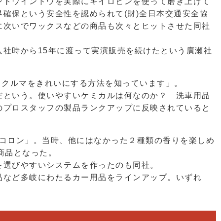
ントウインドウを実際にキイロビンを使って磨き上げて
確保という安全性を認められて(財)全日本交通安全協
に次いでワックスなどの商品も次々とヒットさせた同社
社時から15年に渡って実演販売を続けたという廣瀬社
くクルマをきれいにする方法を知っています」。
だという。使いやすいケミカルは何なのか？ 洗車用品
のプロスタッフの製品ランクアップに反映されていると
Eコロン」。当時、他にはなかった２種類の香りを楽しめ
商品となった。
を選びやすいシステムを作ったのも同社。
品など多岐にわたるカー用品をラインアップ。いずれ