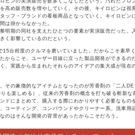
ロビンの実演販売を数多くこなしたという。汚れたフロ
を高め販売数を増やしていく。その後、キイロビンは視界
タッフ・ブランドの看板商品となっていく。キイロビン
間は掛からなかった。
黎明期の同社を支えたひとつの要素が実演販売だった。入
きく影響しているのだという。
で15台程度のクルマを磨いていました。だからこそ素早
たからこそ、ユーザー目線に立った製品開発ができるの
く、実践から生まれたそれらのアイデアの集大成が現在
。その象徴的なアイテムとなったのが芳香剤の「二人D
香りも楽しめる）、従来の芳香剤の概念を打ち破る斬新な
ンドにまとめて、購入する際にわかりやすく必要なもの
、コーティング、コンパウンドやクリーナー系、洗車用
なのはそんな開発の背景があったからこそだろう。