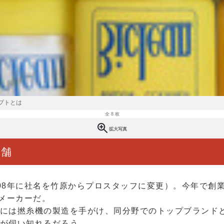
プトとは
全 8 枚
拡大写真
老舗
008年に社名を竹原からプロスタッフに変更）。今年で創
メーカーだ。
には撚糸機の製造を手がけ、同分野でのトップブランド
が伺い知れるだろう。