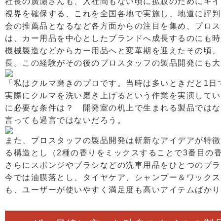
社長の廣瀬さんも、入社間もない頃に拡販のためにキイ
視界を確保する、これを全国各地で実施し、地道に評判
会の推薦品となるなど各方面からの注目を集め、プロス
は、カー用品を中心としたブランドへ成長するのにも時
機械製造などからカー用品へと変革期を迎えたその頃、
長。この経験がその後のプロスタッフの製品開発にも大
「私はクルマ磨きのプロです。当時は多いときだと1日
実際にクルマを洗い磨き上げるという作業を実演してい
に必要な条件は？ 開発室の机上で生まれる製品ではな
言っても過言ではないだろう。
また、プロスタッフの製品開発は斬新なアイデアが特徴
る構造とし（2種の香りをミックスすることで3番目の
さらにスポンジやブラシなどの洗車用品をひとつのブラ
今では油膜落とし、タイヤケア、シャンプー＆ワックス
も、ユーザーが使いやすく満足度も高いアイテムばかり