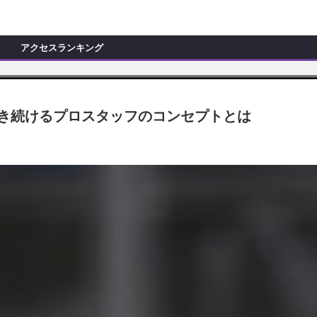
C
L
O
アクセスランキング
S
E
新製品情報
ョップ訪問記
マイズ新製品情報
貫き続けるプロスタッフのコンセプトとは
モカー製作記
ッズ新製品情報
試乗記