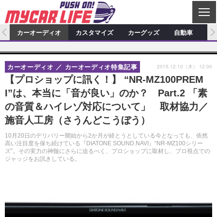
C
L
O
ム
カーオーディオ
カスタマイズ
カーグッズ
自動車
ア
S
カーオーディオ
E
特集記事
新製品情報
カスタマイズ
2015.12.10（木） 12:00
カーオーディオ
カーオーディオ特集記事
プロショップ検索
ショップ訪問記
カスタマイズ特集記事
カスタマイズ新製品情報
カーグッズ
【プロショップに訊く！】 “NR-MZ100PREM
I”は、本当に「音が良い」のか？ Part.2 「素
カーオーディオニュース
デモカー製作記
カスタマイズニュース
カーグッズ特集記事
カーグッズ新製品情報
自動車
の音質＆ハイレゾ対応について」 取材協力／
その他
カーグッズニュース
ニュース
試乗記
アクセスランキング
施音人工房（さうんどこうぼう）
スクープ
10月20日のデリバリー開始から2か月が経とうとしている今となっても、依然
高い注目度を保ち続けている『DIATONE SOUND.NAVI』“NR-MZ100シリー
ズ”。その実力の神髄にさらに迫るべく、プロショップに取材し、プロ視点での
ジャッジをお訊きしている。