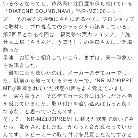
いる今となっても、依然高い注目度を保ち続けている
『DIATONE SOUND.NAVI』“NR-MZ100シリー
ズ”。その実力の神髄にさらに迫るべく、プロショップ
に取材し、プロ視点でのジャッジをお訊きしている。
第2回目となる今回は、福岡県の実力ショップ、「施
音人工房（さうんどこうぼう）」の谷口さんにご登場
願った。
早速、お話をご紹介していこう。まずは、第一印象か
らお訊きした。
「最初に音を聴いたのは、メーカーのデモカーでし
た。以前から知っているデモカーで、“NR-MZ90PRE
MI”が装着されていた状態の音をよく覚えていまし
た。実を言うと、そのデモカーの音には少しだけ不満
を感じていました。取り付けを追い込めばもっと良く
なるな、と思っていたんです。
そして、“NR-MZ100PREMI”に替えた状態で聴いてみ
たら、驚かされましたね。がらっと音が変わっていた
んです。スピーカーの取り付けを見直したんですかと